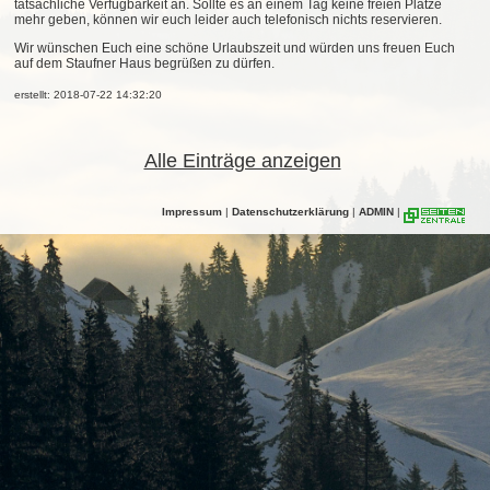
tatsächliche Verfügbarkeit an. Sollte es an einem Tag keine freien Plätze
mehr geben, können wir euch leider auch telefonisch nichts reservieren.
Wir wünschen Euch eine schöne Urlaubszeit und würden uns freuen Euch
auf dem Staufner Haus begrüßen zu dürfen.
erstellt: 2018-07-22 14:32:20
Alle Einträge anzeigen
Impressum
|
Datenschutzerklärung
|
ADMIN
|