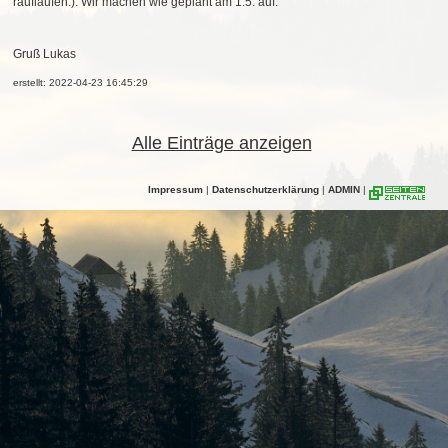
rauflaufen:). Wir machen wie geplant am 1.5. auf.
Gruß Lukas
erstellt: 2022-04-23 16:45:29
Alle Einträge anzeigen
Impressum
|
Datenschutzerklärung
|
ADMIN
|