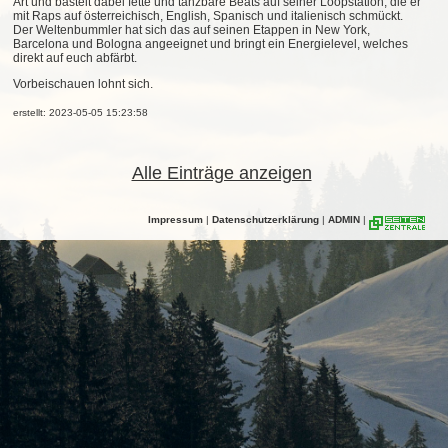
Art und bastelt dabei fette und tanzbare Beats auf seiner Loopstation, die er
mit Raps auf österreichisch, English, Spanisch und italienisch schmückt.
Der Weltenbummler hat sich das auf seinen Etappen in New York,
Barcelona und Bologna angeeignet und bringt ein Energielevel, welches
direkt auf euch abfärbt.
Vorbeischauen lohnt sich.
erstellt: 2023-05-05 15:23:58
Alle Einträge anzeigen
Impressum
|
Datenschutzerklärung
|
ADMIN
|