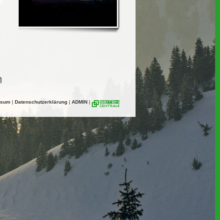
n
ssum
|
Datenschutzerklärung
|
ADMIN
|