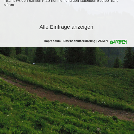
Tisch bzw. den Bänken Platz nehmen und den laufenden Betrieb nicht
stören.
Alle Einträge anzeigen
Impressum
|
Datenschutzerklärung
|
ADMIN
|