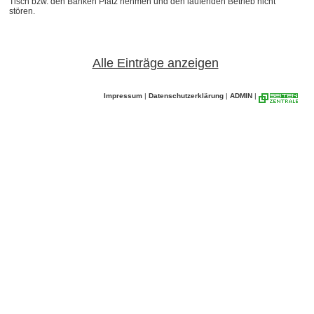
Tisch bzw. den Bänken Platz nehmen und den laufenden Betrieb nicht
stören.
Alle Einträge anzeigen
Impressum
|
Datenschutzerklärung
|
ADMIN
|